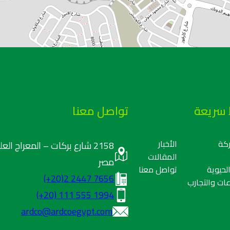
 سريعة
تواصل معنا
كة
الأخبار
2158 شارع بركات – المعراج ا
المقالات
مصر
لحيوية
تواصل معنا
(+20)2 2447 7656
ات والتجارب
(+20) 111 555 1994
ardco@ardcoegypt.com